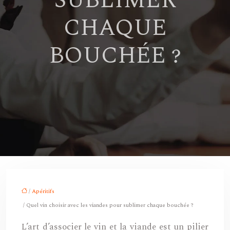
SUBLIMER
CHAQUE
BOUCHÉE ?
/
Apéritifs
/ Quel vin choisir avec les viandes pour sublimer chaque bouchée ?
L’art d’associer le vin et la viande est un pilier